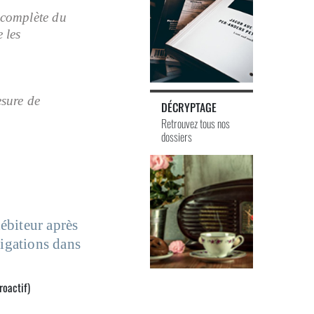
n complète du
 les
esure de
DÉCRYPTAGE
Retrouvez tous nos
dossiers
débiteur après
ligations dans
roactif)