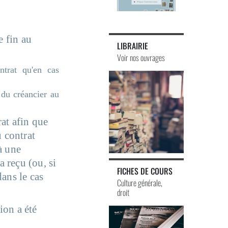
e fin au
LIBRAIRIE
Voir nos ouvrages
ntrat qu'en cas
 du créancier au
rat afin que
u contrat
 à une
a reçu (ou, si
FICHES DE COURS
dans le cas
Culture générale,
droit
ion a été