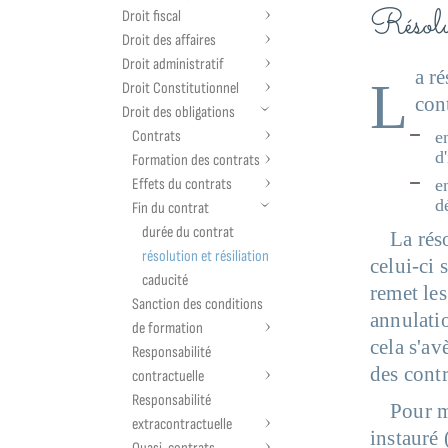
Réso
Droit fiscal
Droit des affaires
Droit administratif
a r
L
Droit Constitutionnel
cont
Droit des obligations
Contrats
e
d
Formation des contrats
Effets du contrats
e
d
Fin du contrat
durée du contrat
La réso
résolution et résiliation
celui-ci 
caducité
remet les
Sanction des conditions
annulatio
de formation
cela s'av
Responsabilité
des contr
contractuelle
Responsabilité
Pour m
extracontractuelle
instauré 