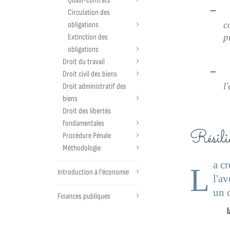
Quasi-contrats
Circulation des
c
obligations
p
Extinction des
obligations
Droit du travail
Droit civil des biens
l
Droit administratif des
biens
Droit des libertés
fondamentales
Rési
Procédure Pénale
Méthodologie
a cr
L
Introduction à l'économie
l'a
un 
Finances publiques
l