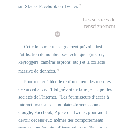
2
sur Skype, Facebook ou Twitter.
Les services de
renseignement
utilisaient déjà les
IMSI-catchers ; les
preuves d'achat de ces
Cette loi sur le renseignement prévoit ainsi
appareils remonteraient
l’utilisation de nombreuses techniques (micros,
ainsi à 2010, bien avant
keyloggers, caméras espions, etc.) et la collecte
la légalisation de leur
4
massive de données.
usage.
"Espionnage : les
Pour mener à bien le renforcement des mesures
curieux achats des
de surveillance, l’État prévoit de faire participer les
douanes", Le Monde,
3
sociétés de l’Internet. “Les fournisseurs d’accès à
22.05.2015
Internet, mais aussi aux plates-formes comme
Google, Facebook, Apple ou Twitter, pourraient
devoir déceler eux-mêmes des comportements
suspects, en fonction d’instructions qu’ils auront