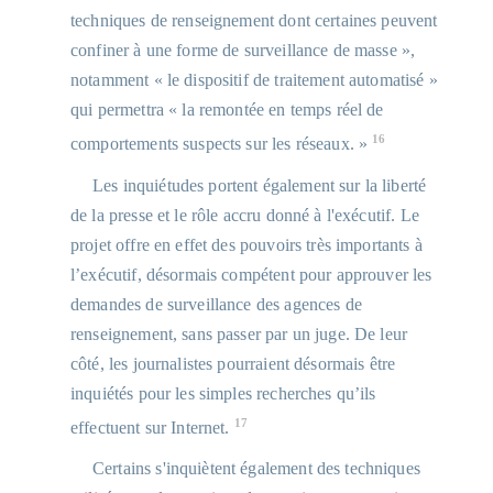
d'adopter un texte dont
techniques de renseignement dont certaines peuvent
ils ne mesurent pas le
confiner à une forme de surveillance de masse »,
sens réel, c'est
extrêmement grave sur
notamment « le dispositif de traitement automatisé »
le plan démocratique »
qui permettra « la remontée en temps réel de
Laurence Blisson,
16
comportements suspects sur les réseaux. »
secrétaire générale du
Syndicat de la
Les inquiétudes portent également sur la liberté
15
magistrature,
de la presse et le rôle accru donné à l'exécutif. Le
http://www.latribune.fr/techno...
projet offre en effet des pouvoirs très importants à
l’exécutif, désormais compétent pour approuver les
demandes de surveillance des agences de
renseignement, sans passer par un juge. De leur
côté, les journalistes pourraient désormais être
inquiétés pour les simples recherches qu’ils
17
effectuent sur Internet.
Certains s'inquiètent également des techniques