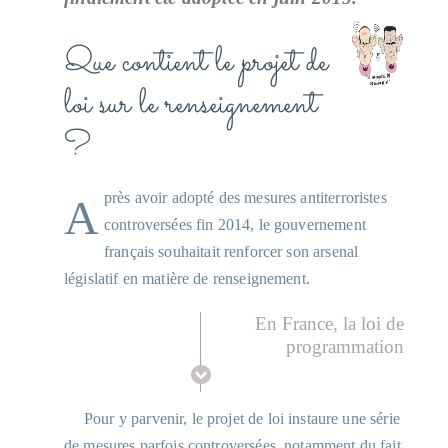
Que contient le projet de
loi sur le renseignement
?
Après avoir adopté des mesures antiterroristes
controversées fin 2014, le gouvernement
français souhaitait renforcer son arsenal
législatif en matière de renseignement.
En France, la loi de
programmation
militaire adoptée fin
2014 prévoit un accès
très vaste des services
Pour y parvenir, le projet de loi instaure une série
de l’État aux
de mesures parfois controversées, notamment du fait