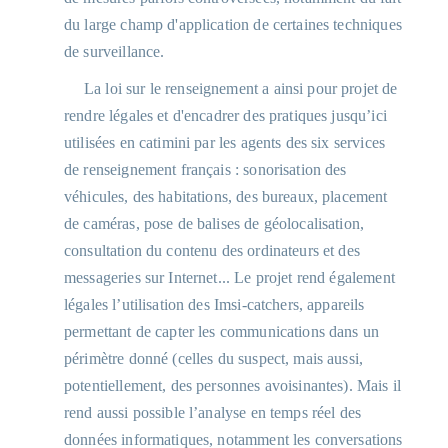
télécommunications
du large champ d'application de certaines techniques
(téléphone, SMS,
de surveillance.
Internet, etc.) des
Français, et à toutes les
La loi sur le renseignement a ainsi pour projet de
informations qui
rendre légales et d'encadrer des pratiques jusqu’ici
transitent par les
utilisées en catimini par les agents des six services
réseaux nationaux.”
de renseignement français : sonorisation des
http://www.lepoint.fr/chroniqueur
du-po...
véhicules, des habitations, des bureaux, placement
de caméras, pose de balises de géolocalisation,
1
consultation du contenu des ordinateurs et des
Différentes mesures avaient ensuite été
prises : incitation au signalement de
messageries sur Internet... Le projet rend également
personnes susceptibles de dévier vers le
terrorisme, blocage de sites internet, etc.
légales l’utilisation des Imsi-catchers, appareils
permettant de capter les communications dans un
périmètre donné (celles du suspect, mais aussi,
potentiellement, des personnes avoisinantes). Mais il
rend aussi possible l’analyse en temps réel des
données informatiques, notamment les conversations